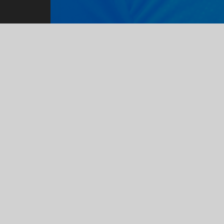
!
HÖRSTEL
Raiffeisenstr. 2a,
48477
Hörstel
Telefon : 05459 9148111
Email : info@fitnessrausch.com