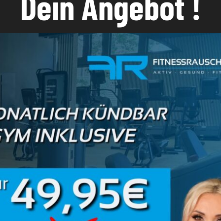
Dein Angebot !
Die richtige Ernährung ist
Training. Letztendlich en
ab- oder zunimmst. Du ka
wenn du dich nicht im Kal
Küche – durch die
Es ist ein sehr komplexes
strafft das Gewebe, die
Studio ein kompetentes T
weise.
abnehmen und euch ganz 
Angepasst an den 
Für Muskelaufbau, 