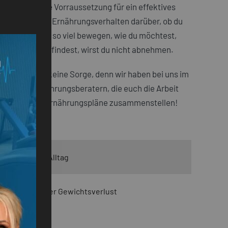
 die wichtigste Vorraussetzung für ein effektives
tscheidet dein Ernährungsverhalten darüber, ob du
nnst dich also so viel bewegen, wie du möchtest,
oriendefizit befindest, wirst du nicht abnehmen.
 Thema, aber keine Sorge, denn wir haben bei uns im
eam aus Ernährungsberatern, die euch die Arbeit
individuelle Ernährungspläne zusammenstellen!
persönlichen Alltag
Definition, oder Gewichtsverlust