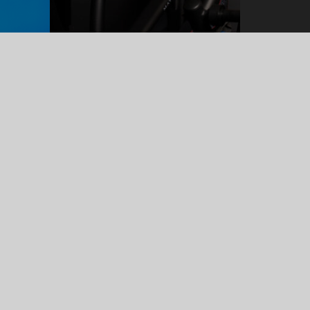
RHEINE
Humboldtplatz 4, 48429 Rheine
Telefon : 05971 8070972
Email : info@fitnessrausch.com