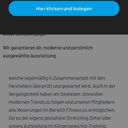
Nicht nur die Zusammenarbeit mit Namenhaften
Hier klicken und loslegen
Herstellern wie Precor, Matrix, Ergoline und vielen mehr,
sondern vorallem unsere geschulten Mitarbeiter sowie
der Mix aus Fitness, Beratung, Kursen und Erholung sind
unser Geheimrezept.
Wir garantieren dir, moderne und persönlich
ausgewählte Ausstattung
welche regelmäßig in Zusammenarbeit mit den
Herstellern überprüft und gewartet wird. Auch in der
Vergangenheit haben wir bewiesen, sinnvollen
modernen Trends zu folgen und unseren Mitgliedern
alle Neuerungen im Bereich Fitness zu ermöglichen.
Sei es der eigens gestaltete Stretching Zirkel oder
unsere Aufstellung im Körpergewichts-Training.