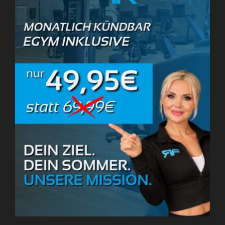
Modern
Für ideale Atmossphäre
FITNESSRAUSCH
Für optimale Ergebnisse
Dein zweites
Zuhause