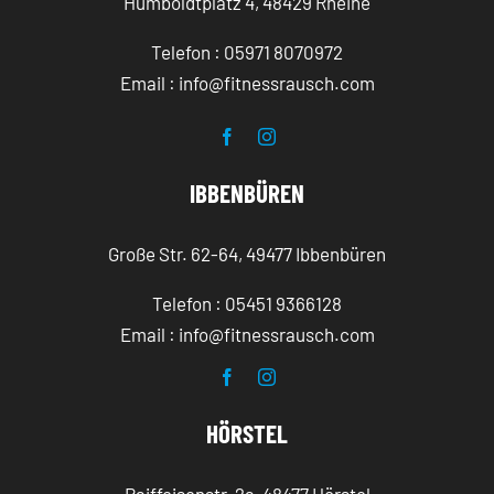
Humboldtplatz 4, 48429 Rheine
Telefon : 05971 8070972
Email : info@fitnessrausch.com
IBBENBÜREN
Große Str. 62-64, 49477 Ibbenbüren
Telefon : 05451 9366128
Email : info@fitnessrausch.com
HÖRSTEL
Raiffeisenstr. 2a, 48477 Hörstel