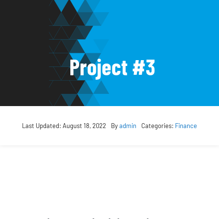
Zum
Inhalt
springen
Project #3
Last Updated: August 18, 2022
By
admin
Categories:
Finance