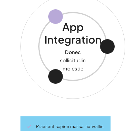
App
Integration
Donec
sollicitudin
molestie
Praesent sapien massa, convallis